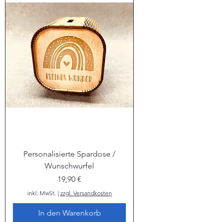
Personalisierte Spardose /
Wunschwurfel
Preis
19,90 €
inkl. MwSt.
|
zzgl. Versandkosten
In den Warenkorb