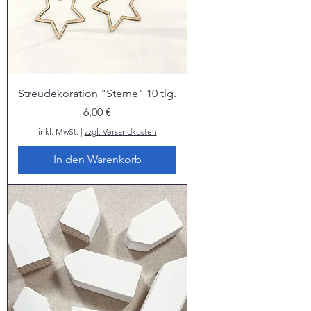
Streudekoration "Sterne" 10 tlg.
Preis
6,00 €
inkl. MwSt.
|
zzgl. Versandkosten
In den Warenkorb