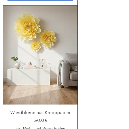
Wandblume aus Krepppapier
Preis
59,00 €
inkl. MwSt.
|
zzgl. Versandkosten