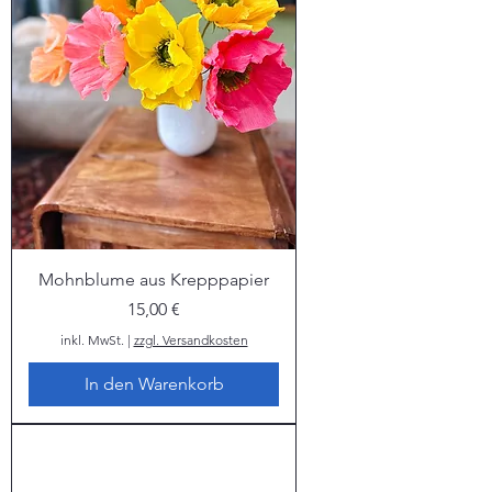
Mohnblume aus Krepppapier
Preis
15,00 €
inkl. MwSt.
|
zzgl. Versandkosten
In den Warenkorb