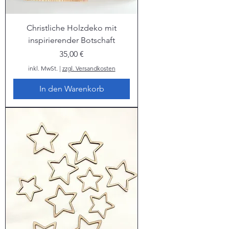
Christliche Holzdeko mit
inspirierender Botschaft
Preis
35,00 €
inkl. MwSt.
|
zzgl. Versandkosten
In den Warenkorb