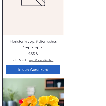
Floristenkrepp, italienisches
Krepppapier
Preis
4,00 €
inkl. MwSt.
|
zzgl. Versandkosten
In den Warenkorb