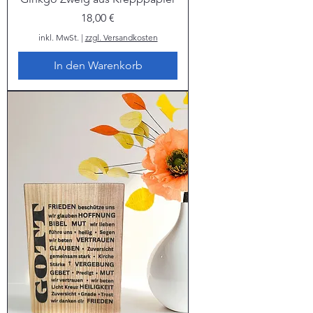
Preis
18,00 €
inkl. MwSt.
|
zzgl. Versandkosten
In den Warenkorb