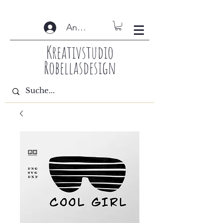
Anmelden
Kreativstudio
Robellasdesign