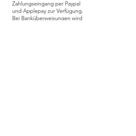
Zahlungseingang per Paypal
und Applepay zur Verfügung.
Bei Banküberweisungen wird
der Link nach
Zahlungseingang von mir
manuell freigeschaltet!
Ein Widerruf ist nach dem
Kauf der Datei
ausgeschlossen!
Impressum
AGB