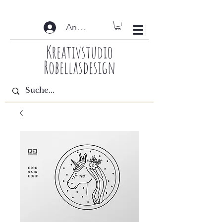
Anmelden
Kreativstudio
Robellasdesign