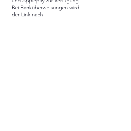
und Applepay zur Verfügung.
Bei Banküberweisungen wird
der Link nach
Zahlungseingang von mir
manuell freigeschaltet!
Ein Widerruf ist nach Erhalt
der Datei ausgeschlossen!
Impressum
AGB
Widerrufsbelehrung