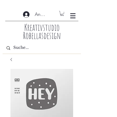
Anmelden
Kreativstudio
Robellasdesign