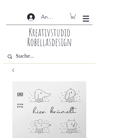
Anmelden
Kreativstudio
Robellasdesign