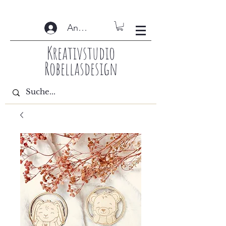
Anmelden
Kreativstudio
Robellasdesign