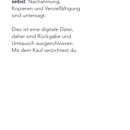
selbst
. Nachahmung,
Kopieren und Vervielfältigung
sind untersagt.
Dies ist eine digitale Datei,
daher sind Rückgabe und
Umtausch ausgeschlossen.
Mit dem Kauf verzichtest du
auf dein Widerrufsrecht.
Das Design, die Grafik sowie
das gesamte Dokument und
die Datei sind
urheberrechtlich geschützt
und geistiges Eigentum
von
© robellasdesign
.