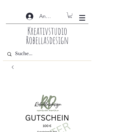
Anmelden
Kreativstudio
Robellasdesign