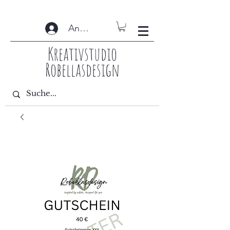
Anmelden
Kreativstudio
Robellasdesign