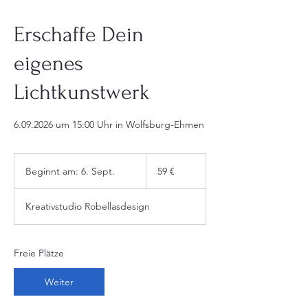
Erschaffe Dein
eigenes
Lichtkunstwerk
6.09.2026 um 15:00 Uhr in Wolfsburg-Ehmen
59
Euro
Beginnt am: 6. Sept.
B
59 €
e
g
Kreativstudio Robellasdesign
i
n
n
t
Freie Plätze
a
m
Weiter
:
6