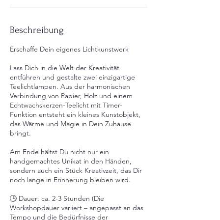
.
S
e
Beschreibung
p
t
Erschaffe Dein eigenes Lichtkunstwerk
.
Lass Dich in die Welt der Kreativität
entführen und gestalte zwei einzigartige
Teelichtlampen. Aus der harmonischen
Verbindung von Papier, Holz und einem
Echtwachskerzen-Teelicht mit Timer-
Funktion entsteht ein kleines Kunstobjekt,
das Wärme und Magie in Dein Zuhause
bringt.
Am Ende hältst Du nicht nur ein
handgemachtes Unikat in den Händen,
sondern auch ein Stück Kreativzeit, das Dir
noch lange in Erinnerung bleiben wird.
🕒 Dauer: ca. 2-3 Stunden (Die
Workshopdauer variiert – angepasst an das
Tempo und die Bedürfnisse der